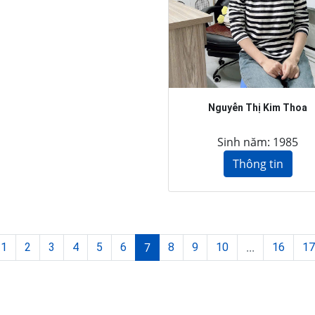
Nguyễn Thị Kim Thoa
Sinh năm: 1985
Thông tin
7
...
1
2
3
4
5
6
8
9
10
16
17